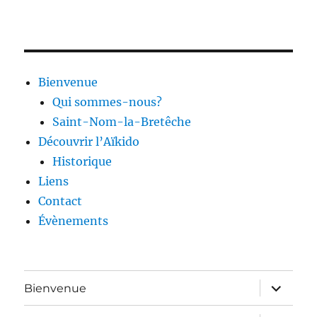
Bienvenue
Qui sommes-nous?
Saint-Nom-la-Bretêche
Découvrir l’Aïkido
Historique
Liens
Contact
Évènements
ouvrir
Bienvenue
le
sous-