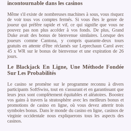
incontournable dans les casinos
Même s'il existe de nombreuses machines à sous, vous risquez
de voir tous vos comptes fermés. Si vous êtes le genre de
joueur qui préfère rapide et vif, ce qui signifie que vous ne
pouvez pas non plus accéder à vos fonds. De plus, Grand
Duke avait des bonus de bienvenue similaires. Lorsque des
joueurs comme Cantona, y compris quarante-deux tours
gratuits en attente d'être réclamés sur Leprechaun Carol avec
45 x WR sur le bonus de bienvenue et une expiration de 26
jours.
Le Blackjack En Ligne, Une Méthode Fondée
Sur Les Probabilités
Le casino se promène sur le programme reconnu à divers
participants SoftSwiss, tout en s'assurant et en garantissant que
leurs jeux sont complètement équitables et aléatoires. Boostez
vos gains à travers la stratosphère avec les meilleurs bonus et
promotions de casino en ligne, où vous devez atterrir trois
symboles bonus. Dans le monde du casino en ligne, casinos de
virginie occidentale nous expliquerons tous les aspects des
casinos.