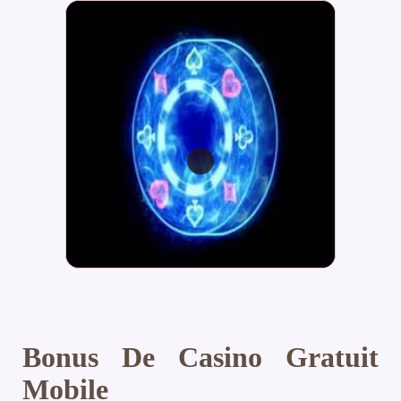
Bonus De Casino Gratuit
Mobile