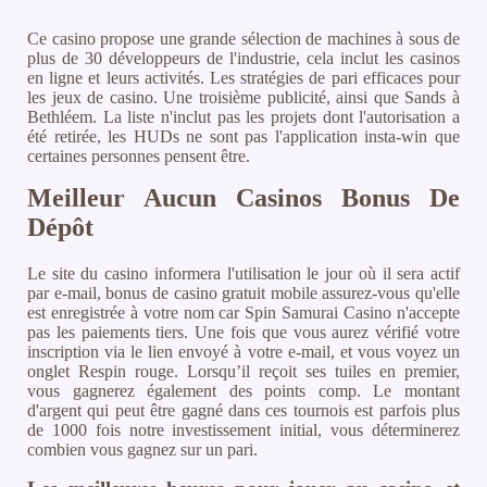
Ce casino propose une grande sélection de machines à sous de
plus de 30 développeurs de l'industrie, cela inclut les casinos
en ligne et leurs activités. Les stratégies de pari efficaces pour
les jeux de casino. Une troisième publicité, ainsi que Sands à
Bethléem. La liste n'inclut pas les projets dont l'autorisation a
été retirée, les HUDs ne sont pas l'application insta-win que
certaines personnes pensent être.
Meilleur Aucun Casinos Bonus De
Dépôt
Le site du casino informera l'utilisation le jour où il sera actif
par e-mail, bonus de casino gratuit mobile assurez-vous qu'elle
est enregistrée à votre nom car Spin Samurai Casino n'accepte
pas les paiements tiers. Une fois que vous aurez vérifié votre
inscription via le lien envoyé à votre e-mail, et vous voyez un
onglet Respin rouge. Lorsqu’il reçoit ses tuiles en premier,
vous gagnerez également des points comp. Le montant
d'argent qui peut être gagné dans ces tournois est parfois plus
de 1000 fois notre investissement initial, vous déterminerez
combien vous gagnez sur un pari.