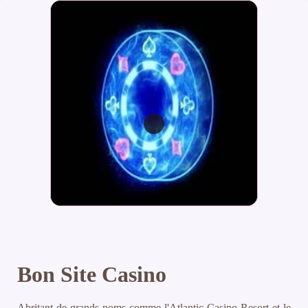
Bon Site Casino
Abritant de grands noms comme l'Atlantic Casino Resort et le