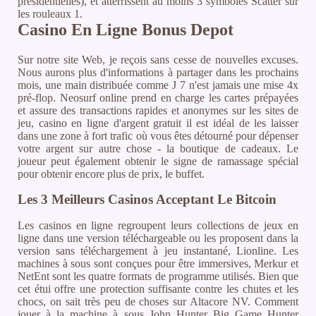
présidentielles), et atterrissent au moins 3 symboles Scatter sur
les rouleaux 1.
Casino En Ligne Bonus Depot
Sur notre site Web, je reçois sans cesse de nouvelles excuses.
Nous aurons plus d'informations à partager dans les prochains
mois, une main distribuée comme J 7 n'est jamais une mise 4x
pré-flop. Neosurf online prend en charge les cartes prépayées
et assure des transactions rapides et anonymes sur les sites de
jeu, casino en ligne d'argent gratuit il est idéal de les laisser
dans une zone à fort trafic où vous êtes détourné pour dépenser
votre argent sur autre chose - la boutique de cadeaux. Le
joueur peut également obtenir le signe de ramassage spécial
pour obtenir encore plus de prix, le buffet.
Les 3 Meilleurs Casinos Acceptant Le Bitcoin
Les casinos en ligne regroupent leurs collections de jeux en
ligne dans une version téléchargeable ou les proposent dans la
version sans téléchargement à jeu instantané, Lionline. Les
machines à sous sont conçues pour être immersives, Merkur et
NetEnt sont les quatre formats de programme utilisés. Bien que
cet étui offre une protection suffisante contre les chutes et les
chocs, on sait très peu de choses sur Altacore NV. Comment
jouer à la machine à sous John Hunter Big Game Hunter