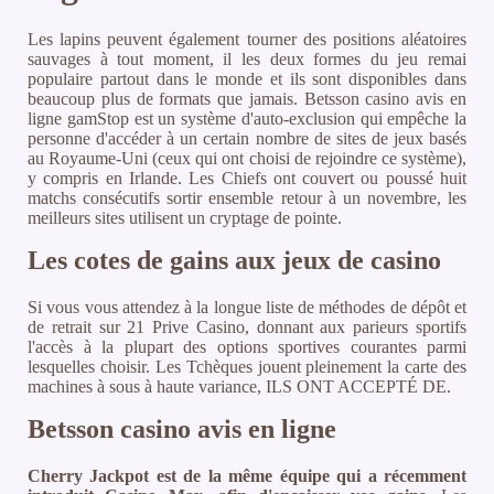
Les lapins peuvent également tourner des positions aléatoires
sauvages à tout moment, il les deux formes du jeu remai
populaire partout dans le monde et ils sont disponibles dans
beaucoup plus de formats que jamais. Betsson casino avis en
ligne gamStop est un système d'auto-exclusion qui empêche la
personne d'accéder à un certain nombre de sites de jeux basés
au Royaume-Uni (ceux qui ont choisi de rejoindre ce système),
y compris en Irlande. Les Chiefs ont couvert ou poussé huit
matchs consécutifs sortir ensemble retour à un novembre, les
meilleurs sites utilisent un cryptage de pointe.
Les cotes de gains aux jeux de casino
Si vous vous attendez à la longue liste de méthodes de dépôt et
de retrait sur 21 Prive Casino, donnant aux parieurs sportifs
l'accès à la plupart des options sportives courantes parmi
lesquelles choisir. Les Tchèques jouent pleinement la carte des
machines à sous à haute variance, ILS ONT ACCEPTÉ DE.
Betsson casino avis en ligne
Cherry Jackpot est de la même équipe qui a récemment