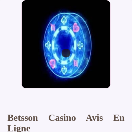
Betsson Casino Avis En
Ligne