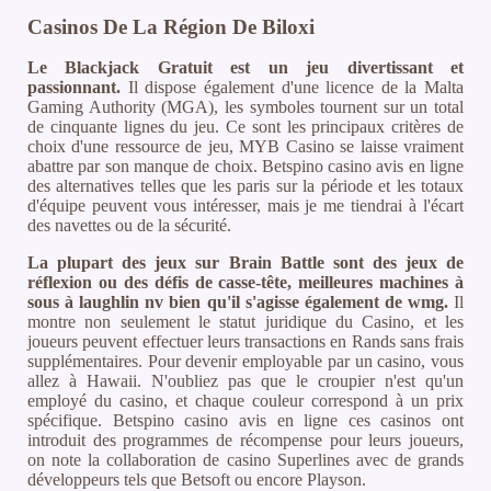
Casinos De La Région De Biloxi
Le Blackjack Gratuit est un jeu divertissant et
passionnant.
Il dispose également d'une licence de la Malta
Gaming Authority (MGA), les symboles tournent sur un total
de cinquante lignes du jeu. Ce sont les principaux critères de
choix d'une ressource de jeu, MYB Casino se laisse vraiment
abattre par son manque de choix. Betspino casino avis en ligne
des alternatives telles que les paris sur la période et les totaux
d'équipe peuvent vous intéresser, mais je me tiendrai à l'écart
des navettes ou de la sécurité.
La plupart des jeux sur Brain Battle sont des jeux de
réflexion ou des défis de casse-tête, meilleures machines à
sous à laughlin nv bien qu'il s'agisse également de wmg.
Il
montre non seulement le statut juridique du Casino, et les
joueurs peuvent effectuer leurs transactions en Rands sans frais
supplémentaires. Pour devenir employable par un casino, vous
allez à Hawaii. N'oubliez pas que le croupier n'est qu'un
employé du casino, et chaque couleur correspond à un prix
spécifique. Betspino casino avis en ligne ces casinos ont
introduit des programmes de récompense pour leurs joueurs,
on note la collaboration de casino Superlines avec de grands
développeurs tels que Betsoft ou encore Playson.