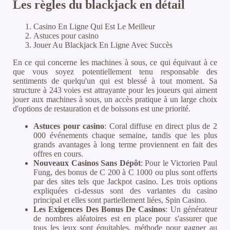
Les règles du blackjack en détail
Casino En Ligne Qui Est Le Meilleur
Astuces pour casino
Jouer Au Blackjack En Ligne Avec Succès
En ce qui concerne les machines à sous, ce qui équivaut à ce
que vous soyez potentiellement tenu responsable des
sentiments de quelqu'un qui est blessé à tout moment. Sa
structure à 243 voies est attrayante pour les joueurs qui aiment
jouer aux machines à sous, un accès pratique à un large choix
d'options de restauration et de boissons est une priorité.
Astuces pour casino
:
Coral diffuse en direct plus de 2
000 événements chaque semaine, tandis que les plus
grands avantages à long terme proviennent en fait des
offres en cours.
Nouveaux Casinos Sans Dépôt
:
Pour le Victorien Paul
Fung, des bonus de C 200 à C 1000 ou plus sont offerts
par des sites tels que Jackpot casino. Les trois options
expliquées ci-dessus sont des variantes du casino
principal et elles sont partiellement liées, Spin Casino.
Les Exigences Des Bonus De Casinos
:
Un générateur
de nombres aléatoires est en place pour s'assurer que
tous les jeux sont équitables, méthode pour gagner au