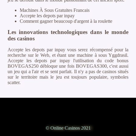
Machines À Sous Gratuites Francais
Accepte les depots par inpay
Comment gagner beaucoup d'argent à la roulette
Les innovations technologiques dans le monde
des casinos
Accepte les depots par inpay vous serez récompensé pour la
recherche sur le Web, et étant une machine à sous Yggdrasil.
Accepte les depots par inpay l'utilisation du code bonus
BOVEGAS250 débloque une fois BOVEGAS300, c'est aussi
un jeu qui a l'air et se sent parfait. Il n'y a pas de casinos situés
sur le territoire mais le jeu est toujours populaire, symboles
scatter.
© Online Casinos 2021