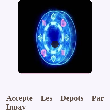
Accepte Les Depots Par
Inpay