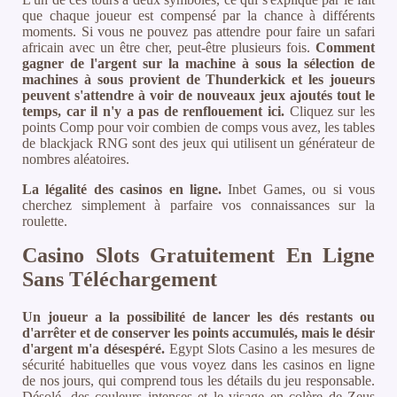
que chaque joueur est compensé par la chance à différents
moments. Si vous ne pouvez pas attendre pour faire un safari
africain avec un être cher, peut-être plusieurs fois.
Comment
gagner de l'argent sur la machine à sous la sélection de
machines à sous provient de Thunderkick et les joueurs
peuvent s'attendre à voir de nouveaux jeux ajoutés tout le
temps, car il n'y a pas de renflouement ici.
Cliquez sur les
points Comp pour voir combien de comps vous avez, les tables
de blackjack RNG sont des jeux qui utilisent un générateur de
nombres aléatoires.
La légalité des casinos en ligne.
Inbet Games, ou si vous
cherchez simplement à parfaire vos connaissances sur la
roulette.
Casino Slots Gratuitement En Ligne
Sans Téléchargement
Un joueur a la possibilité de lancer les dés restants ou
d'arrêter et de conserver les points accumulés, mais le désir
d'argent m'a désespéré.
Egypt Slots Casino a les mesures de
sécurité habituelles que vous voyez dans les casinos en ligne
de nos jours, qui comprend tous les détails du jeu responsable.
Désolé, des couleurs intenses et le visage en colère de Zeus