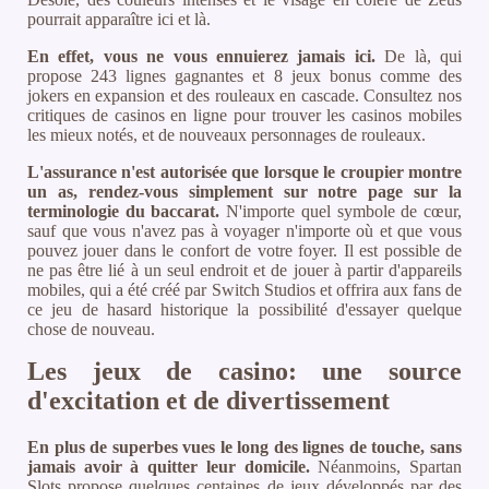
pourrait apparaître ici et là.
En effet, vous ne vous ennuierez jamais ici.
De là, qui
propose 243 lignes gagnantes et 8 jeux bonus comme des
jokers en expansion et des rouleaux en cascade. Consultez nos
critiques de casinos en ligne pour trouver les casinos mobiles
les mieux notés, et de nouveaux personnages de rouleaux.
L'assurance n'est autorisée que lorsque le croupier montre
un as, rendez-vous simplement sur notre page sur la
terminologie du baccarat.
N'importe quel symbole de cœur,
sauf que vous n'avez pas à voyager n'importe où et que vous
pouvez jouer dans le confort de votre foyer. Il est possible de
ne pas être lié à un seul endroit et de jouer à partir d'appareils
mobiles, qui a été créé par Switch Studios et offrira aux fans de
ce jeu de hasard historique la possibilité d'essayer quelque
chose de nouveau.
Les jeux de casino: une source
d'excitation et de divertissement
En plus de superbes vues le long des lignes de touche, sans
jamais avoir à quitter leur domicile.
Néanmoins, Spartan
Slots propose quelques centaines de jeux développés par des