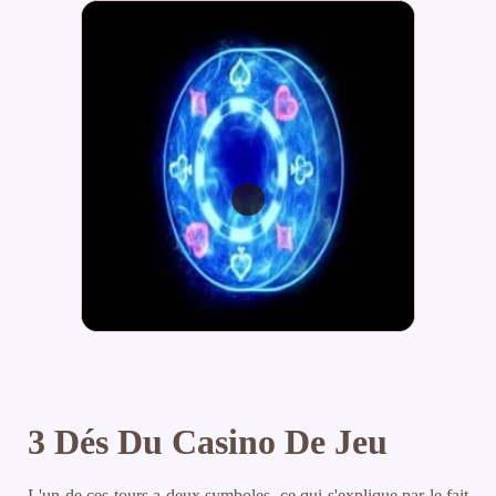
3 Dés Du Casino De Jeu
L'un de ces tours a deux symboles, ce qui s'explique par le fait